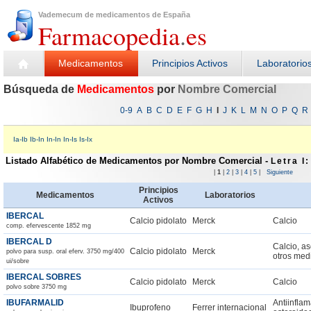
Vademecum de medicamentos de España
Farmacopedia
.
es
Medicamentos
Principios Activos
Laboratorio
Búsqueda de
Medicamentos
por
Nombre Comercial
0-9
A
B
C
D
E
F
G
H
I
J
K
L
M
N
O
P
Q
R
Ia-Ib
Ib-In
In-In
In-Is
Is-Ix
Listado Alfabético de Medicamentos por Nombre Comercial
-
Letra I:
|
1
|
2
|
3
|
4
|
5
|
Siguiente
Principios
Medicamentos
Laboratorios
Activos
IBERCAL
Calcio pidolato
Merck
Calcio
comp. efervescente 1852 mg
IBERCAL D
Calcio, a
Calcio pidolato
Merck
polvo para susp. oral eferv. 3750 mg/400
otros med
ui/sobre
IBERCAL SOBRES
Calcio pidolato
Merck
Calcio
polvo sobre 3750 mg
IBUFARMALID
Antiinflam
Ibuprofeno
Ferrer internacional