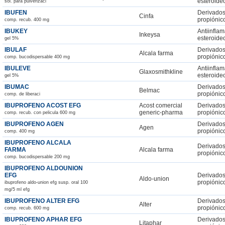
esteroide
sol. para pulverizaci
IBUFEN
Derivados
Cinfa
propiónic
comp. recub. 400 mg
IBUKEY
Antiinflam
Inkeysa
esteroide
gel 5%
IBULAF
Derivados
Alcala farma
propiónic
comp. bucodispersable 400 mg
IBULEVE
Antiinflam
Glaxosmithkline
esteroide
gel 5%
IBUMAC
Derivados
Belmac
propiónic
comp. de liberaci
IBUPROFENO ACOST EFG
Acost comercial
Derivados
generic-pharma
propiónic
comp. recub. con pelicula 600 mg
IBUPROFENO AGEN
Derivados
Agen
propiónic
comp. 400 mg
IBUPROFENO ALCALA
Derivados
FARMA
Alcala farma
propiónic
comp. bucodispersable 200 mg
IBUPROFENO ALDOUNION
EFG
Derivados
Aldo-union
propiónic
ibuprofeno aldo-union efg susp. oral 100
mg/5 ml efg
IBUPROFENO ALTER EFG
Derivados
Alter
propiónic
comp. recub. 600 mg
IBUPROFENO APHAR EFG
Derivados
Litaphar