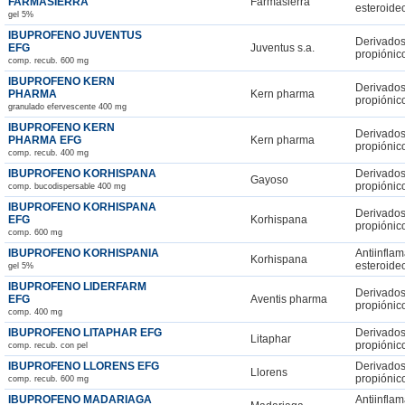
FARMASIERRA
Farmasierra
esteroide
gel 5%
IBUPROFENO JUVENTUS
Derivados
EFG
Juventus s.a.
propiónic
comp. recub. 600 mg
IBUPROFENO KERN
Derivados
PHARMA
Kern pharma
propiónic
granulado efervescente 400 mg
IBUPROFENO KERN
Derivados
PHARMA EFG
Kern pharma
propiónic
comp. recub. 400 mg
IBUPROFENO KORHISPANA
Derivados
Gayoso
propiónic
comp. bucodispersable 400 mg
IBUPROFENO KORHISPANA
Derivados
EFG
Korhispana
propiónic
comp. 600 mg
IBUPROFENO KORHISPANIA
Antiinflam
Korhispana
esteroide
gel 5%
IBUPROFENO LIDERFARM
Derivados
EFG
Aventis pharma
propiónic
comp. 400 mg
IBUPROFENO LITAPHAR EFG
Derivados
Litaphar
propiónic
comp. recub. con pel
IBUPROFENO LLORENS EFG
Derivados
Llorens
propiónic
comp. recub. 600 mg
IBUPROFENO MADARIAGA
Antiinflam