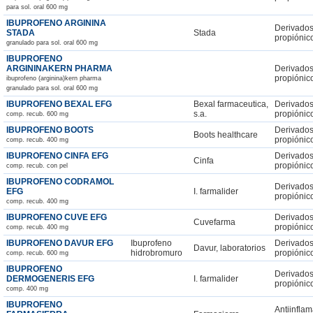
para sol. oral 600 mg
IBUPROFENO ARGININA
Derivados
STADA
Stada
propiónic
granulado para sol. oral 600 mg
IBUPROFENO
ARGININAKERN PHARMA
Derivados
propiónic
ibuprofeno (arginina)kern pharma
granulado para sol. oral 600 mg
IBUPROFENO BEXAL EFG
Bexal farmaceutica,
Derivados
s.a.
propiónic
comp. recub. 600 mg
IBUPROFENO BOOTS
Derivados
Boots healthcare
propiónic
comp. recub. 400 mg
IBUPROFENO CINFA EFG
Derivados
Cinfa
propiónic
comp. recub. con pel
IBUPROFENO CODRAMOL
Derivados
EFG
I. farmalider
propiónic
comp. recub. 400 mg
IBUPROFENO CUVE EFG
Derivados
Cuvefarma
propiónic
comp. recub. 400 mg
IBUPROFENO DAVUR EFG
Ibuprofeno
Derivados
Davur, laboratorios
hidrobromuro
propiónic
comp. recub. 600 mg
IBUPROFENO
Derivados
DERMOGENERIS EFG
I. farmalider
propiónic
comp. 400 mg
IBUPROFENO
Antiinflam