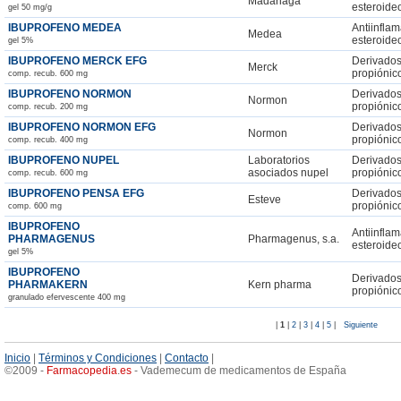
Madariaga
esteroide
gel 50 mg/g
IBUPROFENO MEDEA
Antiinflam
Medea
esteroide
gel 5%
IBUPROFENO MERCK EFG
Derivados
Merck
propiónic
comp. recub. 600 mg
IBUPROFENO NORMON
Derivados
Normon
propiónic
comp. recub. 200 mg
IBUPROFENO NORMON EFG
Derivados
Normon
propiónic
comp. recub. 400 mg
IBUPROFENO NUPEL
Laboratorios
Derivados
asociados nupel
propiónic
comp. recub. 600 mg
IBUPROFENO PENSA EFG
Derivados
Esteve
propiónic
comp. 600 mg
IBUPROFENO
Antiinflam
PHARMAGENUS
Pharmagenus, s.a.
esteroide
gel 5%
IBUPROFENO
Derivados
PHARMAKERN
Kern pharma
propiónic
granulado efervescente 400 mg
|
1
|
2
|
3
|
4
|
5
|
Siguiente
Inicio
|
Términos y Condiciones
|
Contacto
|
©2009 -
Farmacopedia
.
es
- Vademecum de medicamentos de España