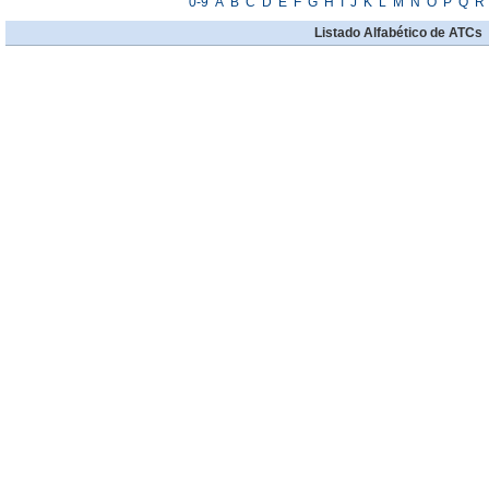
0-9
A
B
C
D
E
F
G
H
I
J
K
L
M
N
O
P
Q
R
Listado Alfabético de ATCs