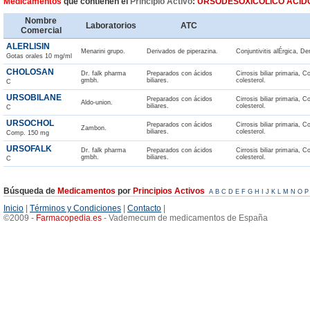
Medicamentos
que contienen el
Principio Activo
:
URSODESOXICÓLICO ÁCID
Nombre
Laboratorios
ATC
Comercial
ALERLISIN
Menarini grupo.
Derivados de piperazina.
Conjuntivitis alÉrgica, Der
Gotas orales 10 mg/ml
CHOLOSAN
Dr. falk pharma
Preparados con ácidos
Cirrosis biliar primaria, C
gmbh.
biliares.
colesterol.
C
URSOBILANE
Preparados con ácidos
Cirrosis biliar primaria, C
Aldo-union.
biliares.
colesterol.
C
URSOCHOL
Preparados con ácidos
Cirrosis biliar primaria, C
Zambon.
biliares.
colesterol.
Comp. 150 mg
URSOFALK
Dr. falk pharma
Preparados con ácidos
Cirrosis biliar primaria, C
gmbh.
biliares.
colesterol.
C
Búsqueda de
Medicamentos
por
Principios Activos
A
B
C
D
E
F
G
H
I
J
K
L
M
N
O
P
Inicio
|
Términos y Condiciones
|
Contacto
|
©2009 -
Farmacopedia
.
es
- Vademecum de medicamentos de España