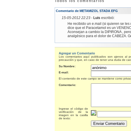
Todos los comentarios
Comentario de METAMIZOL STADA EFG
15-05-2012 22:23
-
Luis
escribió:
He recibido un e.mail (si quieren se le
dice que el Paracetamol es un VENENO 
Aconsejan a cambio la DIPIRONA , pero
analgésico para el dolor de CABEZA. Gr
Agregar un Comentario
Los comentarios aquí publicados son ajenos al 
precaución y que, en caso de tener una duda de car
Su Nombre:
E-mail:
El contenido de este campo se mantiene como priva
Comentario:
Ingrese el código de
verificación de la
imagen en la casilla
de texto: