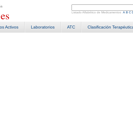
ña
.
es
Listado Alfabético de Medicamentos
A
B
C
ios Activos
Laboratorios
ATC
Clasificación Terapéutic