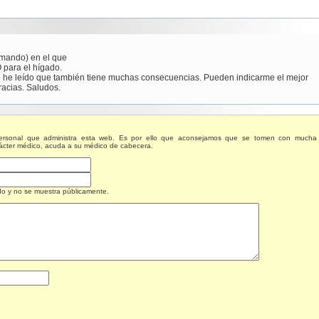
s mando) en el que
para el hígado.
 he leído que también tiene muchas consecuencias. Pueden indicarme el mejor
acias. Saludos.
personal que administra esta web. Es por ello que aconsejamos que se tomen con mucha
ácter médico, acuda a su médico de cabecera.
do y no se muestra públicamente.