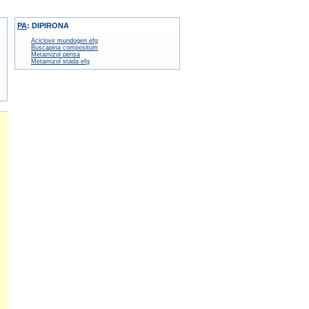
PA
:
DIPIRONA
Aciclovir mundogen efg
Buscapina compositum
Metamizol pensa
Metamizol stada efg